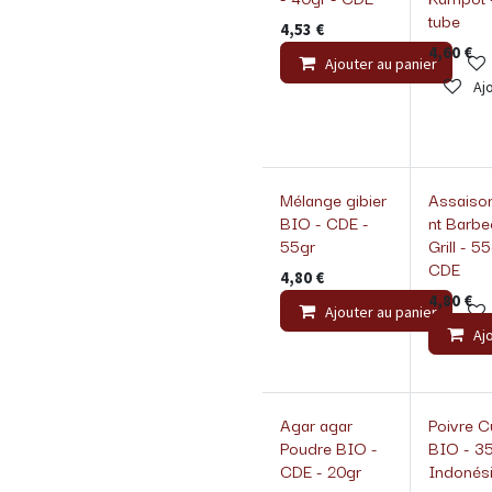
tube
4,53
€
4,60
€
Ajouter au panier
Ajo
Mélange gibier
Assaiso
BIO - CDE -
nt Barb
55gr
Grill - 55
CDE
4,80
€
4,80
€
Ajouter au panier
Aj
Agar agar
Poivre 
Poudre BIO -
BIO - 35
CDE - 20gr
Indonés