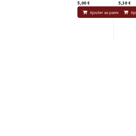
5,00
€
5,30
€
Ajouter au panier
Aj
Piment Oiseaux
Poivre d
Vert entier 15gr
Sichuan 
"La Plantation"
entier - 
CDE
5,60
€
5,66
€
Ajouter au panier
Aj
1
2