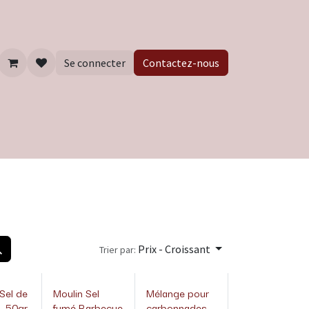
Se connecter
Contactez-nous
Prix - Croissant
Trier par:
 Sel de
Moulin Sel
Mélange pour
- 50gr
fumé Barbecue
carbonnades -