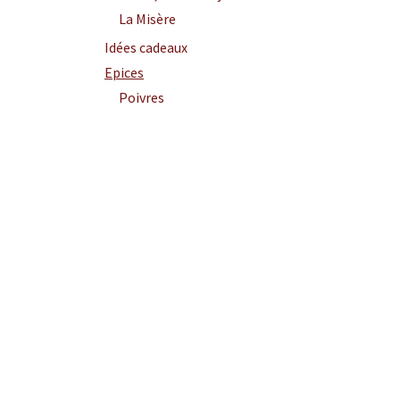
La Misère
Idées cadeaux
Epices
Poivres
Sels
Cafés, thés, infusions
Produits frais
Beurre
Crèmes et Yaourts
Fromages
Glaces