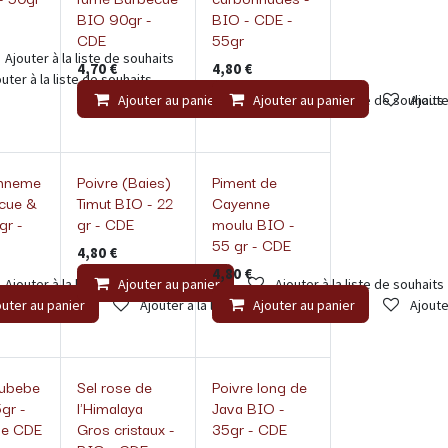
BIO 90gr -
BIO - CDE -
CDE
55gr
Ajouter à la liste de souhaits
4,70
€
4,80
€
uter à la liste de souhaits
Ajouter au panier
Ajouter au panier
Ajouter à la liste de souhaits
Ajoute
nneme
Poivre (Baies)
Piment de
ecue &
Timut BIO - 22
Cayenne
gr -
gr - CDE
moulu BIO -
55 gr - CDE
4,80
€
4,80
€
Ajouter à la liste de souhaits
Ajouter au panier
Ajouter à la liste de souhaits
outer au panier
Ajouter à la liste de souhaits
Ajouter au panier
Ajoute
Cubebe
Sel rose de
Poivre long de
gr -
l'Himalaya
Java BIO -
ie CDE
Gros cristaux -
35gr - CDE