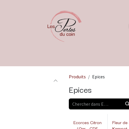
Produits
Epices
Epices
Ecorces Citron
Fleur de
- 40gr - CDE
Kampot 