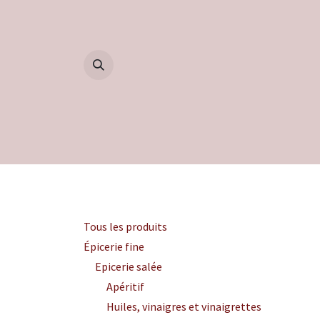
Se rendre au contenu
Accueil
Boutique
Blog
Catégories
Tous les produits
Épicerie fine
Epicerie salée
Apéritif
Huiles, vinaigres et vinaigrettes