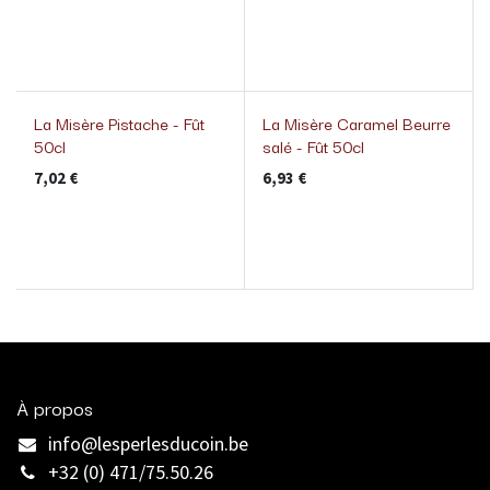
La Misère Pistache - Fût
La Misère Caramel Beurre
50cl
salé - Fût 50cl
7,02
€
6,93
€
À propos
info@lesperlesducoin.be​
+32 (0) 471/75.50.26