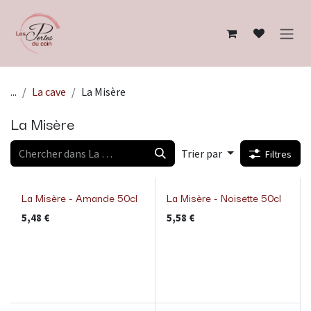
Se rendre au contenu
...
La cave
La Misère
La Misère
Trier par
Filtres
La Misère - Amande 50cl
La Misère - Noisette 50cl
5,48
€
5,58
€