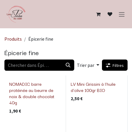
Se rendre au contenu
Produits
Épicerie fine
Épicerie fine
Trier par
Filtres
NOMADIC barre
LV Mini Grissini à l'huile
protéinée au beurre de
d'olive 100gr BIO
noix & double chocolat
2,50
€
40g
1,90
€