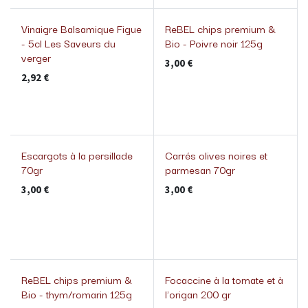
Vinaigre Balsamique Figue
ReBEL chips premium &
- 5cl Les Saveurs du
Bio - Poivre noir 125g
verger
3,00
€
2,92
€
Escargots à la persillade
Carrés olives noires et
70gr
parmesan 70gr
3,00
€
3,00
€
ReBEL chips premium &
Focaccine à la tomate et à
Bio - thym/romarin 125g
l'origan 200 gr