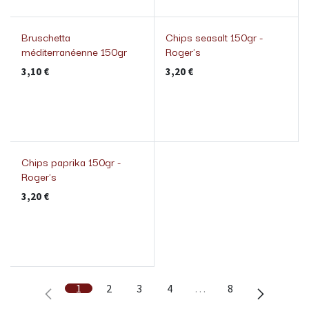
Bruschetta
Chips seasalt 150gr -
méditerranéenne 150gr
Roger's
3,10
€
3,20
€
Chips paprika 150gr -
Roger's
3,20
€
1
2
3
4
…
8