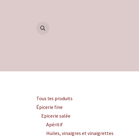
Se rendre au contenu
Accueil
Boutique
Blog
Catégories
Tous les produits
Épicerie fine
Epicerie salée
Apéritif
Huiles, vinaigres et vinaigrettes