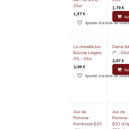
33cl
1,70
€
1,57
€
Aj
Ajouter à la liste de souha
La chinette bio
Dame Bi
Blonde Légère
7° - 33cl
6% - 33cl
2,07
€
2,00
€
Aj
Ajouter à la liste de souha
Jus de
Jus de
Pomme-
Pomme-p
framboise BIO
BIO d'U