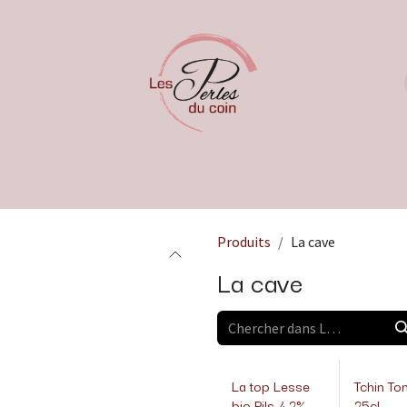
Produits
La cave
La cave
La top Lesse
Tchin Ton
bio Pils 4,2% -
25cl