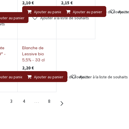
2,10
€
2,15
€
Ajouter au panier
Ajouter au panier
Ajouter à la liste de souhaits
Ajoute
outer au panier
Ajouter à la liste de souhaits
its
nte
Blanche de
° -
Lessive bio
5,5% - 33 cl
2,20
€
outer au panier
Ajouter à la liste de souhaits
Ajouter au panier
Ajouter à la liste de souhaits
Ajouter à la liste de souhaits
3
4
…
8