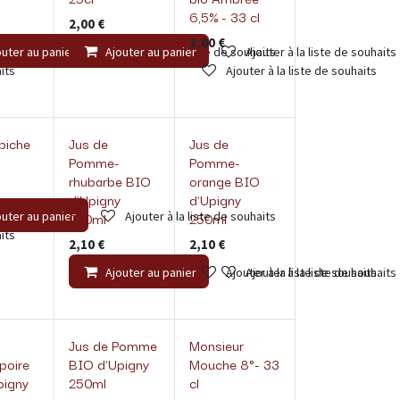
6,5% - 33 cl
2,00
€
2,00
€
outer au panier
Ajouter au panier
Ajouter à la liste de souhaits
Ajouter à la liste de souhaits
its
Ajouter à la liste de souhaits
biche
Jus de
Jus de
Pomme-
Pomme-
rhubarbe BIO
orange BIO
d'Upigny
d'Upigny
250ml
250ml
outer au panier
Ajouter à la liste de souhaits
its
2,10
€
2,10
€
Ajouter au panier
Ajouter à la liste de souhaits
Ajouter à la liste de souhaits
Jus de Pomme
Monsieur
oire
BIO d'Upigny
Mouche 8°- 33
pigny
250ml
cl