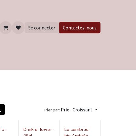
Se connecter
Contactez-nous
Prix - Croissant
Trier par:
ic -
Drink a flower -
La cambrée
25cl
bio Ambrée