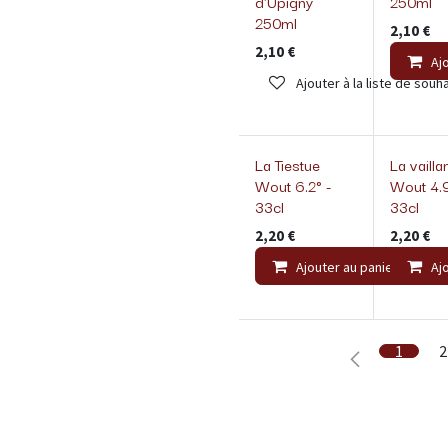
d'Upigny
250ml
250ml
2,10
€
2,10
€
Aj
Ajouter à la liste de souha
La Tiestue
La vailla
Wout 6.2° -
Wout 4.9
33cl
33cl
2,20
€
2,20
€
Ajouter au panier
Aj
1
2