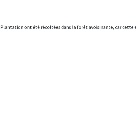
lantation ont été récoltées dans la forêt avoisinante, car cette es
r la plante. Après séchage, ils révèlent des parfums plus végétaux
ares de poisson, sauces, soupes au lait de coco, pâtes au piment
Paiement sécurisé
Service client