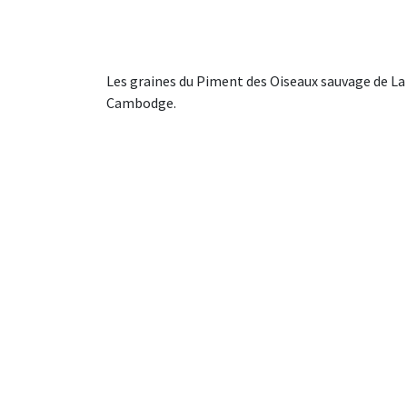
Les graines du Piment des Oiseaux sauvage de La P
Cambodge.
Nos piments oiseaux sont cueillis encore verts su
8/10 sur l’échelle de Scoville.
Il sera le partenaire idéal de vos ceviche ou tart
Livraison rapide