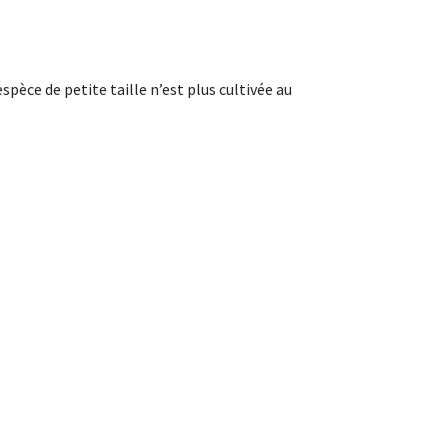
pèce de petite taille n’est plus cultivée au
 tout en gardant la puissance du piment. Il score
Filière de qualité