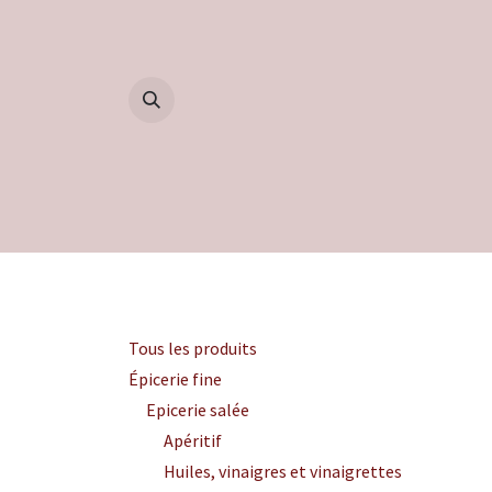
Se rendre au contenu
Accueil
Boutique
Blog
Catégories
Tous les produits
Épicerie fine
Epicerie salée
Apéritif
Huiles, vinaigres et vinaigrettes