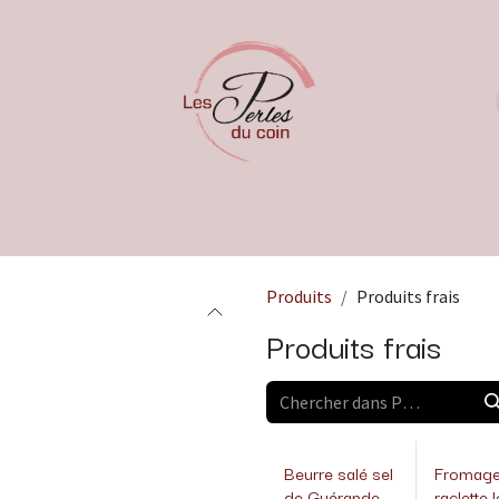
Produits
Produits frais
Produits frais
Beurre salé sel
Fromag
de Guérande
raclette l