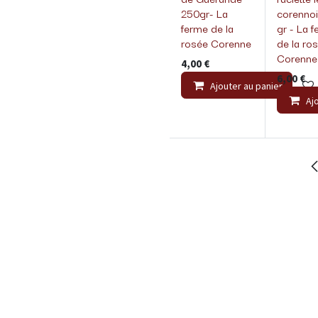
250gr- La
corenno
ferme de la
gr - La 
rosée Corenne
de la ro
Corenne
4,00
€
6,00
€
Ajouter au panier
Aj