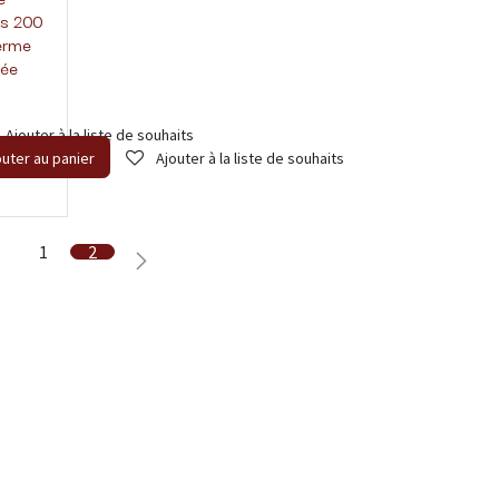
is 200
ferme
sée
Ajouter à la liste de souhaits
outer au panier
Ajouter à la liste de souhaits
1
2