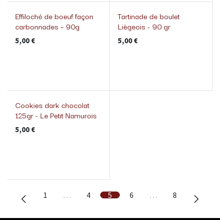
Effiloché de boeuf façon
Tartinade de boulet
carbonnades – 90g
Liègeois - 90 gr
5,00
€
5,00
€
Cookies dark chocolat
125gr - Le Petit Namurois
5,00
€
1
…
4
5
6
…
8