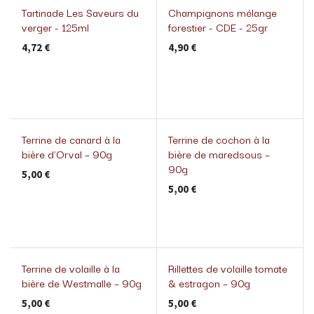
Tartinade Les Saveurs du
Champignons mélange
Nouveau!
verger - 125ml
forestier - CDE - 25gr
4,72
€
4,90
€
Terrine de canard à la
Terrine de cochon à la
bière d'Orval – 90g
bière de maredsous –
90g
5,00
€
5,00
€
Terrine de volaille à la
Rillettes de volaille tomate
bière de Westmalle – 90g
& estragon – 90g
5,00
€
5,00
€