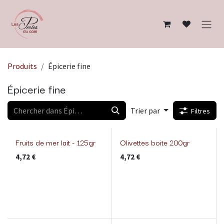
Se rendre au contenu
Produits
Épicerie fine
Épicerie fine
Trier par
Filtres
Fruits de mer lait - 125gr
Olivettes boite 200gr
4,72
€
4,72
€