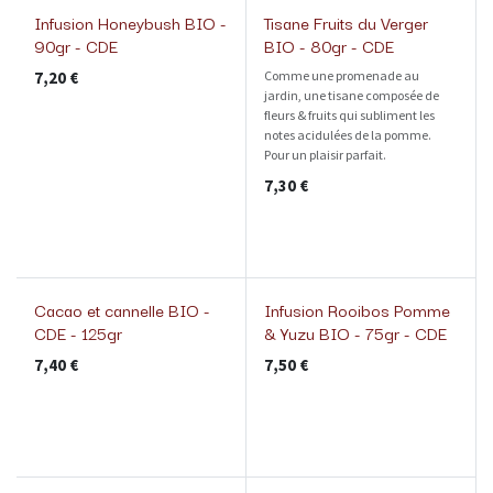
Infusion Honeybush BIO -
Tisane Fruits du Verger
90gr - CDE
BIO - 80gr - CDE
7,20
€
Comme une promenade au
jardin, une tisane composée de
fleurs & fruits qui subliment les
notes acidulées de la pomme.
Pour un plaisir parfait.
7,30
€
Cacao et cannelle BIO -
Infusion Rooibos Pomme
CDE - 125gr
& Yuzu BIO - 75gr - CDE
7,40
€
7,50
€