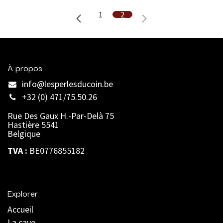
1
2
À propos
info@lesperlesducoin.be​
+32 (0) 471/75.50.26
Rue Des Gaux H.-Par-Delà 75
Hastière 5541
Belgique
TVA :
BE0776855182
Explorer
Accueil
La cave