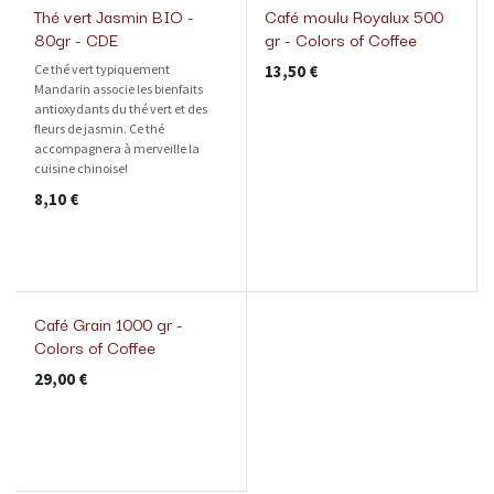
Thé vert Jasmin BIO -
Café moulu Royalux 500
80gr - CDE
gr - Colors of Coffee
Ce thé vert typiquement
13,50
€
Mandarin associe les bienfaits
antioxydants du thé vert et des
fleurs de jasmin. Ce thé
accompagnera à merveille la
cuisine chinoise!
8,10
€
Café Grain 1000 gr -
Colors of Coffee
29,00
€