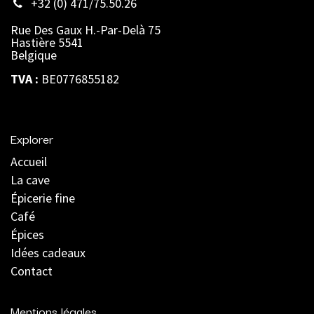
+32 (0) 471/75.50.26
Rue Des Gaux H.-Par-Delà 75
Hastière 5541
Belgique
TVA :
BE0776855182
Explorer
Accueil
La cave
Épicerie fine
Café
Épices
Idées cadeaux
Contact
Mentions légales