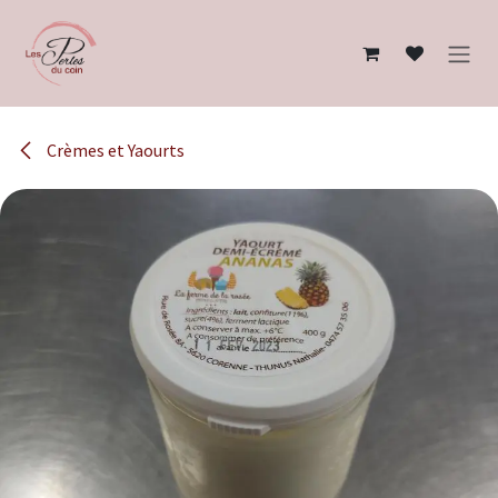
Se rendre au contenu
Crèmes et Yaourts