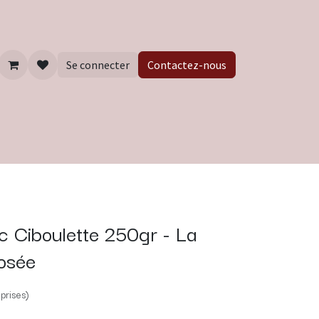
Se connecter
Contactez-nous
 Ciboulette 250gr - La
osée
prises)