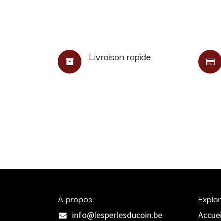
Livraison rapide
À propos
Explor
info@lesperlesducoin.be​
Accuei