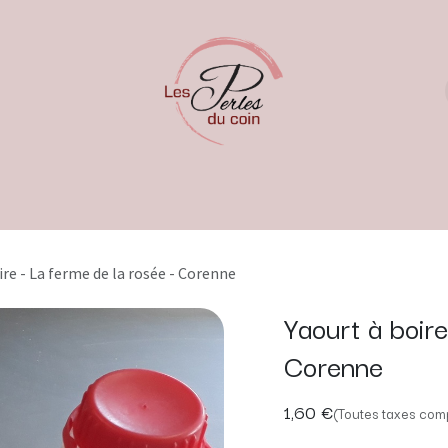
ire - La ferme de la rosée - Corenne
Yaourt à boire
Corenne
1,60
€
(Toutes taxes comp