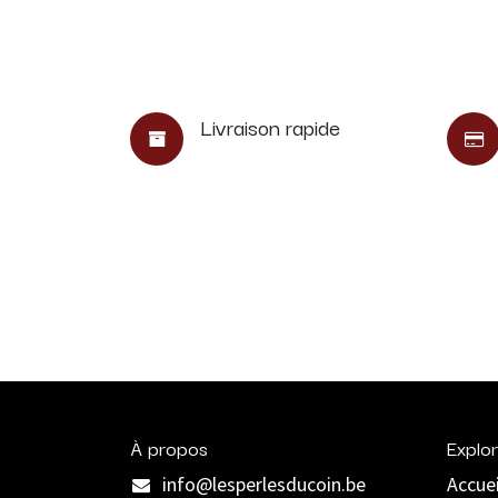
Livraison rapide
À propos
Explor
info@lesperlesducoin.be​
Accuei