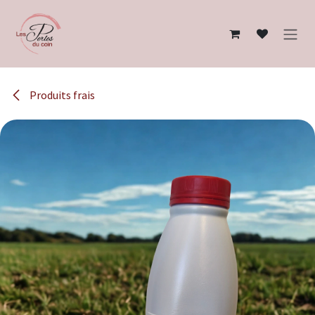
Se rendre au contenu
Produits frais