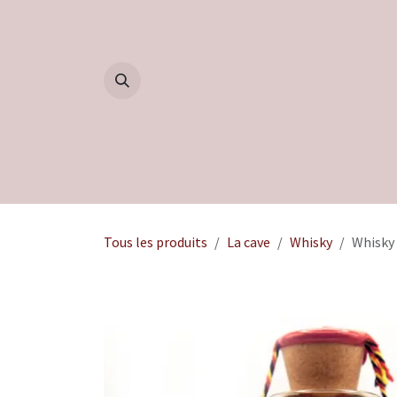
Se rendre au contenu
Accueil
Boutique
Blog
Tous les produits
La cave
Whisky
Whisky 