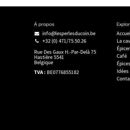
À propos
Explor
info@lesperlesducoin.be​
Accuei
+32 (0) 471/75.50.26
La ca
Épicer
Rue Des Gaux H.-Par-Delà 75
Café
Hastière 5541
Belgique
Épice
Idées
TVA :
BE0776855182
Conta