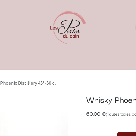
Phoenix Distillery 45°-50 cl
Whisky Phoeni
60,00
€
(Toutes taxes c