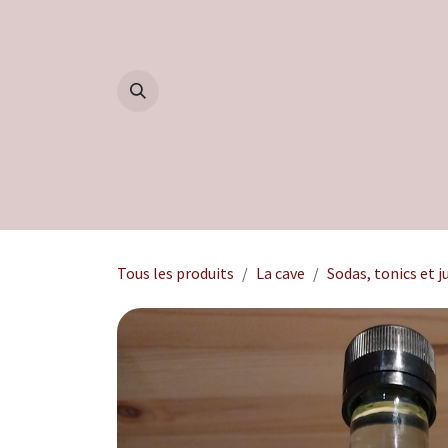
Se rendre au contenu
Accueil
Boutique
Blog
Tous les produits
La cave
Sodas, tonics et ju