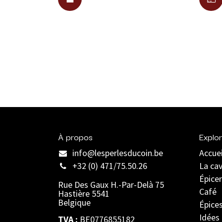
À propos
Explor
info@lesperlesducoin.be​
Accuei
+32 (0) 471/75.50.26
La ca
Épicer
Rue Des Gaux H.-Par-Delà 75
Café
Hastière 5541
Belgique
Épice
Idées
TVA :
BE0776855182