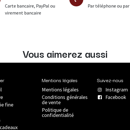
Carte bancaire, PayPal ou
Par téléphone ou par
virement bancaire
Vous aimerez aussi
er
Mentions légales
Suivez-nous
l
Mentions légales
Instagram
ve
C
onditions générales
Facebook
de vente
ie fine
Politique de
confidentialité
s
 cadeaux