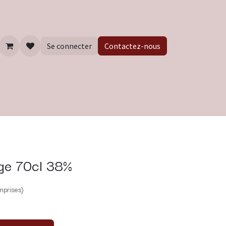
Se connecter
Contactez-nous
ge 70cl 38%
mprises)