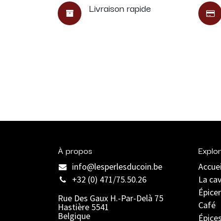
Livraison rapide
À propos
Explor
info@lesperlesducoin.be​
Accuei
+32 (0) 471/75.50.26
La ca
Épicer
Rue Des Gaux H.-Par-Delà 75
Café
Hastière 5541
Belgique
Épice