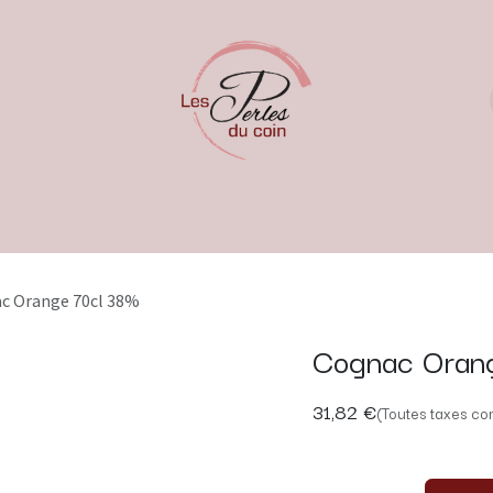
c Orange 70cl 38%
Cognac Oran
31,82
€
(Toutes taxes co