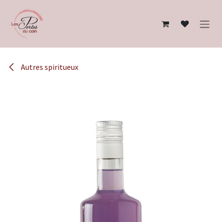
Se rendre au contenu
Autres spiritueux