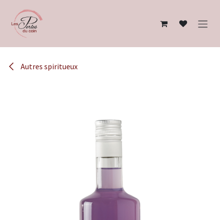
Se rendre au contenu
Autres spiritueux