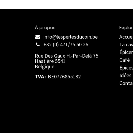
À propos
Explor
info@lesperlesducoin.be​
Accuei
+32 (0) 471/75.50.26
La ca
Épicer
Rue Des Gaux H.-Par-Delà 75
Café
Hastière 5541
Belgique
Épice
Idées
TVA :
BE0776855182
Conta