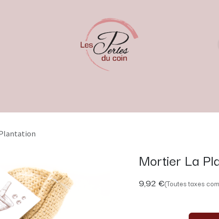
 Plantation
Mortier La Pla
9,92
€
(Toutes taxes com