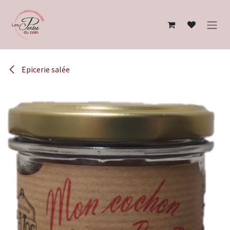
Se rendre au contenu
Epicerie salée