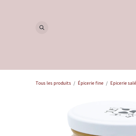
Se rendre au contenu
Accueil
Boutique
Blog
Tous les produits
Épicerie fine
Epicerie sal