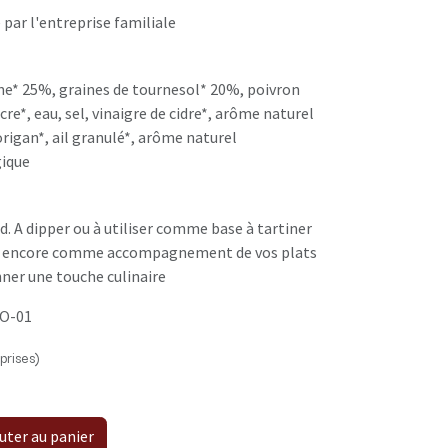
 par l'entreprise familiale
ine* 25%, graines de tournesol* 20%, poivron
ucre*, eau, sel, vinaigre de cidre*, arôme naturel
 origan*, ail granulé*, arôme naturel
gique
d. A dipper ou à utiliser comme base à tartiner
ou encore comme accompagnement de vos plats
nner une touche culinaire
IO-01
prises)
uter au panier