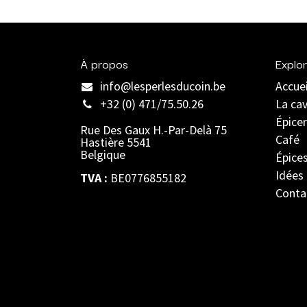
À propos
Explor
info@lesperlesducoin.be​
Accuei
+32 (0) 471/75.50.26
La ca
Épicer
Rue Des Gaux H.-Par-Delà 75
Café
Hastière 5541
Belgique
Épice
Idées
TVA :
BE0776855182
Conta