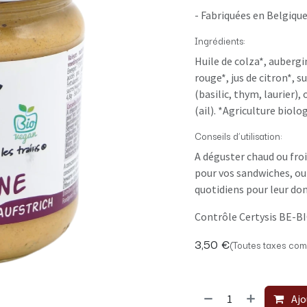
- Fabriquées en Belgique
Ingrédients:
Huile de colza*, auberg
rouge*, jus de citron*, s
(basilic, thym, laurier),
(ail). *Agriculture biolo
Conseils d’utilisation:
A déguster chaud ou froi
pour vos sandwiches, 
quotidiens pour leur do
Contrôle Certysis BE-B
3,50
€
(Toutes taxes com
Ajo