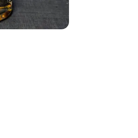
Paiement sécurisé
Service client
Carte bancaire, PayPal ou
Par téléphone ou par
virement bancaire
Vous aimerez aussi