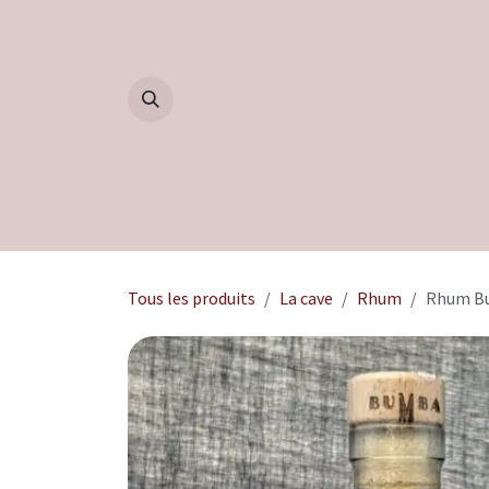
Se rendre au contenu
Accueil
Boutique
Blog
Tous les produits
La cave
Rhum
Rhum Bu