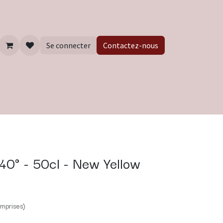
Se connecter
Contactez-nous
0° - 50cl - New Yellow
mprises)