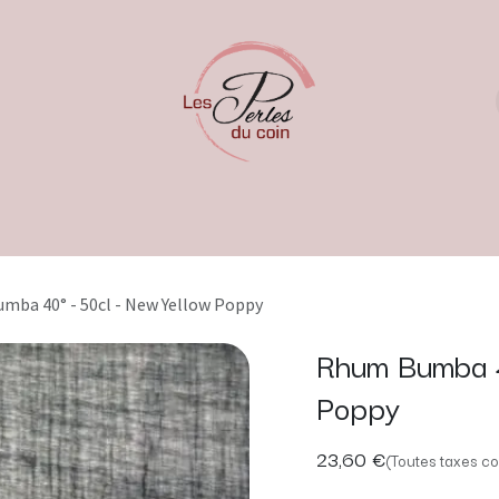
mba 40° - 50cl - New Yellow Poppy
Rhum Bumba 4
Poppy
23,60
€
(Toutes taxes co