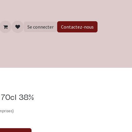
Se connecter
Contactez-nous
 70cl 38%
mprises)