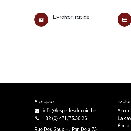
Livraison rapide
À propos
Explor
info@lesperlesducoin.be​
Accuei
+32 (0) 471/75.50.26
La ca
Épicer
Rue Des Gaux H.-Par-Delà 75