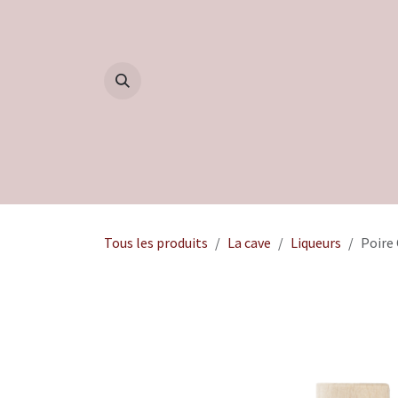
Se rendre au contenu
Accueil
Boutique
Blog
Tous les produits
La cave
Liqueurs
Poire