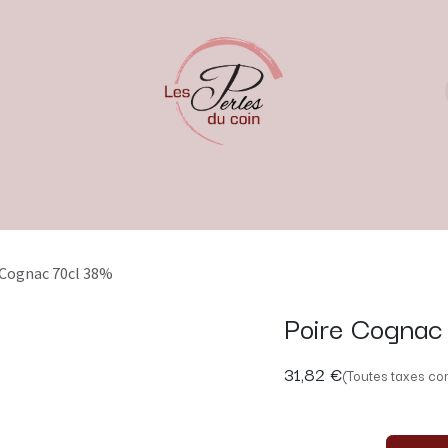
 Cognac 70cl 38%
Poire Cognac
31,82
€
(Toutes taxes co