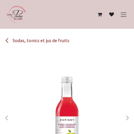
Se rendre au contenu
Sodas, tonics et jus de fruits