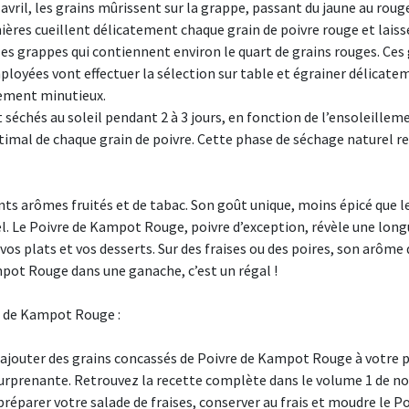
 avril, les grains mûrissent sur la grappe, passant du jaune au roug
mières cueillent délicatement chaque grain de poivre rouge et laisse
 les grappes qui contiennent environ le quart de grains rouges. Ces
ployées vont effectuer la sélection sur table et égrainer délicatem
tement minutieux.
séchés au soleil pendant 2 à 3 jours, en fonction de l’ensoleilleme
timal de chaque grain de poivre. Cette phase de séchage naturel ren
s arômes fruités et de tabac. Son goût unique, moins épicé que le
iel. Le Poivre de Kampot Rouge, poivre d’exception, révèle une lon
os plats et vos desserts. Sur des fraises ou des poires, son arôme d
pot Rouge dans une ganache, c’est un régal !
re de Kampot Rouge :
ajouter des grains concassés de Poivre de Kampot Rouge à votre pâ
urprenante. Retrouvez la recette complète dans le volume 1 de nos
préparer votre salade de fraises, conserver au frais et moudre le