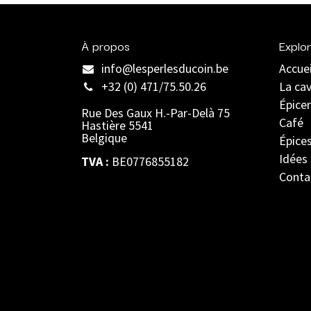
À propos
Explor
info@lesperlesducoin.be​
Accuei
+32 (0) 471/75.50.26
La ca
Épicer
Rue Des Gaux H.-Par-Delà 75
Café
Hastière 5541
Belgique
Épice
Idées
TVA :
BE0776855182
Conta