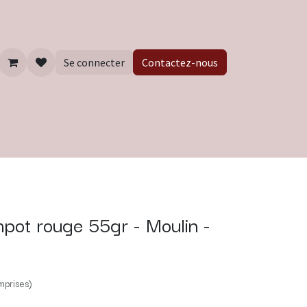
Se connecter
Contactez-nous
pot rouge 55gr - Moulin -
mprises)