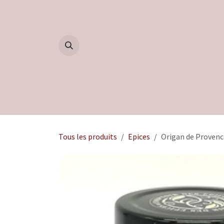
Se rendre au contenu
Accueil
Boutique
Blog
Tous les produits
Epices
Origan de Provence