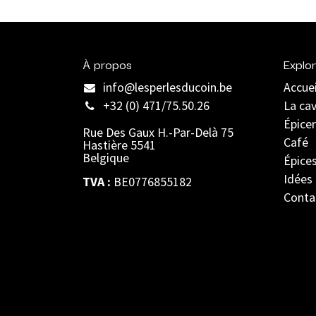
À propos
Explor
info@lesperlesducoin.be​
Accuei
+32 (0) 471/75.50.26
La ca
Épicer
Rue Des Gaux H.-Par-Delà 75
Café
Hastière 5541
Belgique
Épice
Idées
TVA :
BE0776855182
Conta