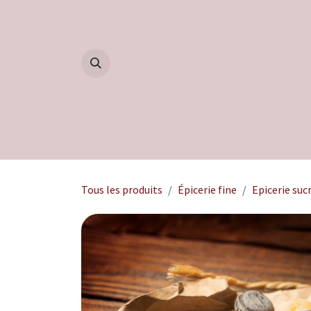
Se rendre au contenu
Accueil
Boutique
Blog
Tous les produits
Épicerie fine
Epicerie suc