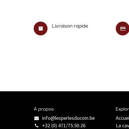
Livraison rapide
À propos
Explor
info@lesperlesducoin.be​
Accuei
+32 (0) 471/75.50.26
La ca