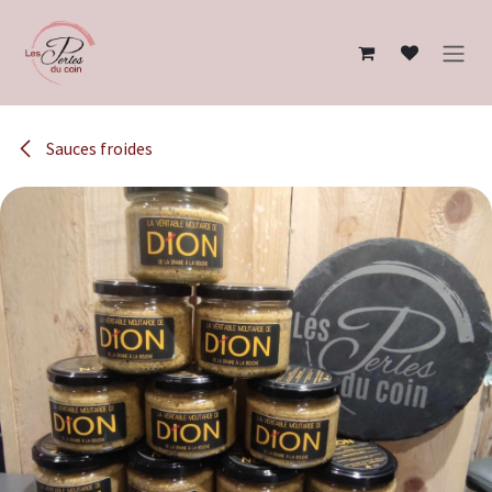
Se rendre au contenu
Sauces froides