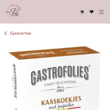
Se rendre au contenu
Épicerie fine