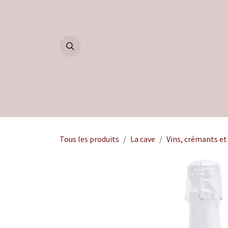
Se rendre au contenu
Accueil
Boutique
Blog
Tous les produits
La cave
Vins, crémants et 