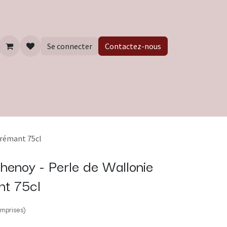
Se connecter
Contactez-nous
Crémant 75cl
enoy - Perle de Wallonie
nt 75cl
mprises)