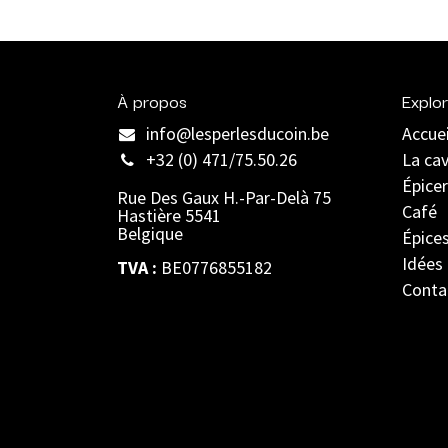
À propos
Explor
info@lesperlesducoin.be​
Accuei
+32 (0) 471/75.50.26
La ca
Épicer
Rue Des Gaux H.-Par-Delà 75
Café
Hastière 5541
Belgique
Épice
Idées
TVA :
BE0776855182
Conta