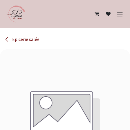
Se rendre au contenu
Epicerie salée