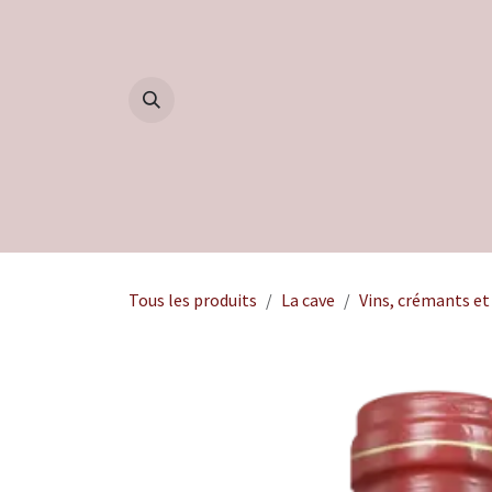
Se rendre au contenu
Accueil
Boutique
Blog
Tous les produits
La cave
Vins, crémants et 