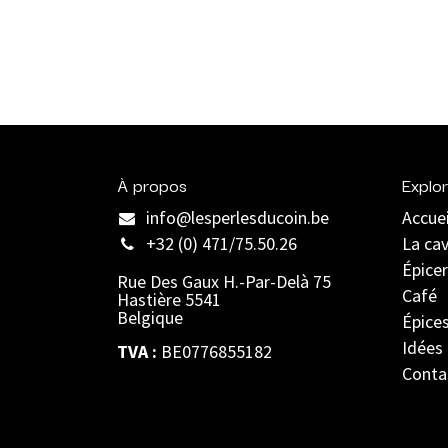
À propos
Explor
info@lesperlesducoin.be​
Accuei
+32 (0) 471/75.50.26
La ca
Épicer
Rue Des Gaux H.-Par-Delà 75
Café
Hastière 5541
Belgique
Épice
Idées
TVA :
BE0776855182
Conta