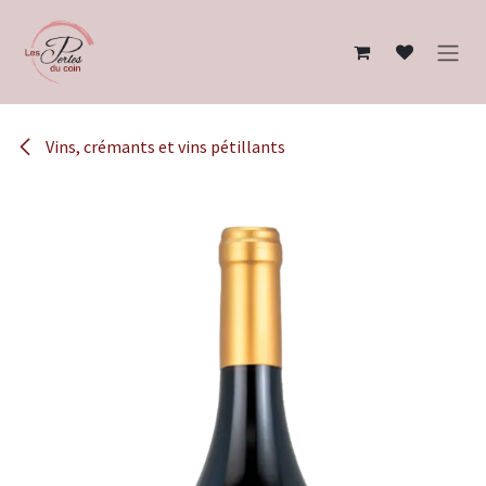
Se rendre au contenu
Vins, crémants et vins pétillants