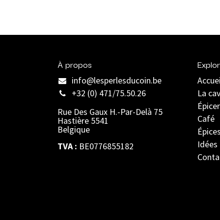
À propos
Explor
info@lesperlesducoin.be​
Accuei
+32 (0) 471/75.50.26
La ca
Épicer
Rue Des Gaux H.-Par-Delà 75
Café
Hastière 5541
Belgique
Épice
Idées
TVA :
BE0776855182
Conta