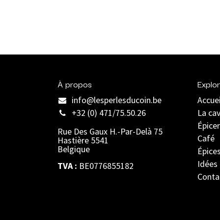
À propos
Explor
info@lesperlesducoin.be​
Accuei
+32 (0) 471/75.50.26
La ca
Épicer
Rue Des Gaux H.-Par-Delà 75
Café
Hastière 5541
Belgique
Épice
Idées
TVA :
BE0776855182
Conta