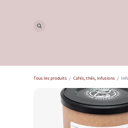
Se rendre au contenu
Accueil
Boutique
Blog
Tous les produits
Cafés, thés, infusions
Inf