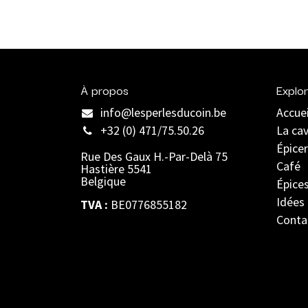
À propos
Explor
info@lesperlesducoin.be​
Accuei
+32 (0) 471/75.50.26
La ca
Épicer
Rue Des Gaux H.-Par-Delà 75
Café
Hastière 5541
Belgique
Épice
Idées
TVA :
BE0776855182
Conta