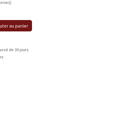
rises)
uter au panier
ursé de 30 jours
les