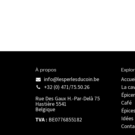
À propos
Explor
info@lesperlesducoin.be​
Accuei
+32 (0) 471/75.50.26
La ca
Épicer
Rue Des Gaux H.-Par-Delà 75
Café
Hastière 5541
Belgique
Épice
Idées
TVA :
BE0776855182
Conta