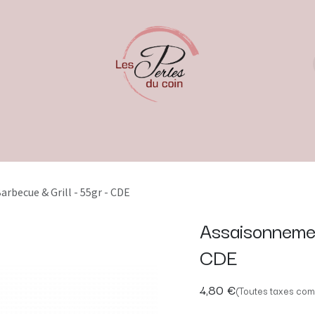
rbecue & Grill - 55gr - CDE
Assaisonnemen
CDE
4,80
€
(Toutes taxes com