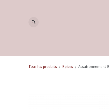
Se rendre au contenu
Accueil
Boutique
Blog
Tous les produits
Epices
Assaisonnement Ba