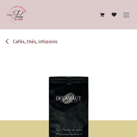
Se rendre au contenu
Cafés, thés, infusions