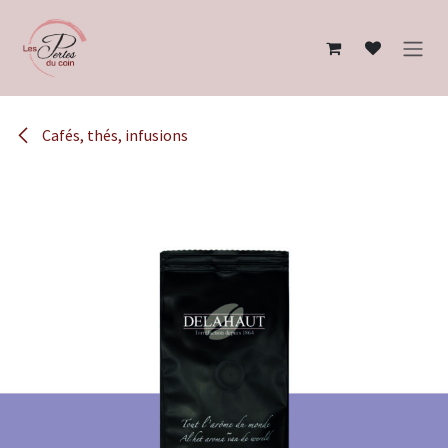
Se rendre au contenu
Cafés, thés, infusions