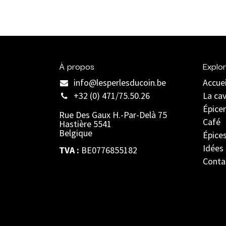
À propos
Explor
info@lesperlesducoin.be​
Accuei
+32 (0) 471/75.50.26
La ca
Épicer
Rue Des Gaux H.-Par-Delà 75
Café
Hastière 5541
Belgique
Épice
Idées
TVA :
BE0776855182
Conta