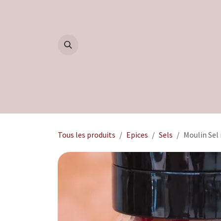
Se rendre au contenu
Accueil
Boutique
Blog
Tous les produits
Epices
Sels
Moulin Sel 